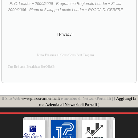
P.I.C. Leader + 2000/2006 - Programma Regionale Leader + Sicilia
2000/2006 - Piano di Sviluppo Locale Leader + ROCCA DI CERERE
[
Privacy
]
Nino Frassica al Cous Cous Fest Trapani
Tag Bed and Breakfast BAOBAB
il Sito Web
www.piazza-armerina.it
è membro di NetworkPortali.it | [
Aggiungi la
tua Azienda al Network di Portali
]