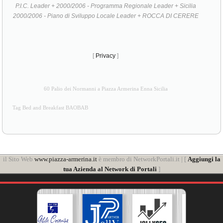
P.I.C. Leader + 2000/2006 - Programma Regionale Leader + Sicilia
2000/2006 - Piano di Sviluppo Locale Leader + ROCCA DI CERERE
[
Privacy
]
60 Palio dei Normanni a Piazza Armerina Enna Sicilia
Tag Bed and Breakfast BAOBAB
il Sito Web
www.piazza-armerina.it
è membro di NetworkPortali.it | [
Aggiungi la
tua Azienda al Network di Portali
]