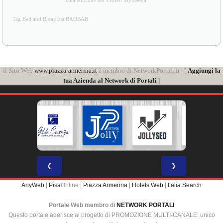
23/a edizione del Trofeo Mykeleya
Tag Bed and Breakfast BAOBAB
il Sito Web
www.piazza-armerina.it
è membro di NetworkPortali.it | [
Aggiungi la
tua Azienda al Network di Portali
]
❮
❯
AnyWeb
|
Pisa
Online |
Piazza Armerina
|
Hotels Web
|
Italia Search
Portale Web membro di
NETWORK PORTALI
Questo portale aderisce al progetto di PROMOZIONE MULTI-CANALE: unico