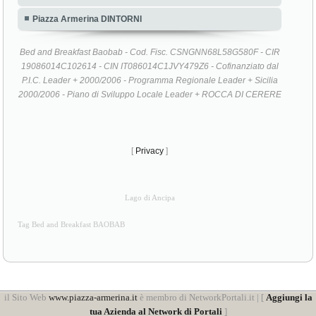
Piazza Armerina DINTORNI
Bed and Breakfast Baobab - Cod. Fisc. CSNGNN68L58G580F - CIR
19086014C102614 - CIN IT086014C1JVY479Z6 - Cofinanziato dal
P.I.C. Leader + 2000/2006 - Programma Regionale Leader + Sicilia
2000/2006 - Piano di Sviluppo Locale Leader + ROCCA DI CERERE
[
Privacy
]
Lago di Ancipa
Tag Bed and Breakfast BAOBAB
il Sito Web
www.piazza-armerina.it
è membro di NetworkPortali.it | [
Aggiungi la
tua Azienda al Network di Portali
]