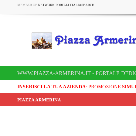
MEMBER OF
NETWORK PORTALI ITALIASEARCH
WWW.PIAZZA-ARMERINA.IT - PORTALE DEDI
INSERISCI LA TUA AZIENDA
: PROMOZIONE
SIMU
PIAZZA ARMERINA