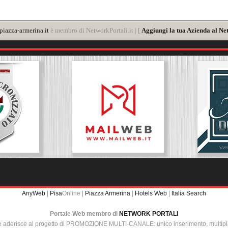
iazza-armerina.it
è membro di NetworkPortali.it | [
Aggiungi la tua Azienda al Ne
AnyWeb
|
Pisa
Online |
Piazza Armerina
|
Hotels Web
|
Italia Search
Portale Web membro di
NETWORK PORTALI
e aderisce al progetto di PROMOZIONE MULTI-CANALE: unico inserimento, multip