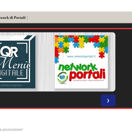
twork di Portali
]
❯
la promozione!