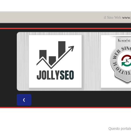
il Sito Web
www.p
❮
Questo portal