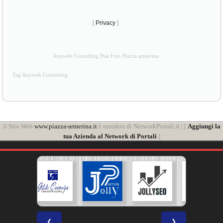
[
Privacy
]
Anyweb Consulting Pisa Foto Piazza armerina
Tag Anyweb Consulting
il Sito Web
www.piazza-armerina.it
è membro di NetworkPortali.it | [
Aggiungi la
tua Azienda al Network di Portali
]
❮
❯