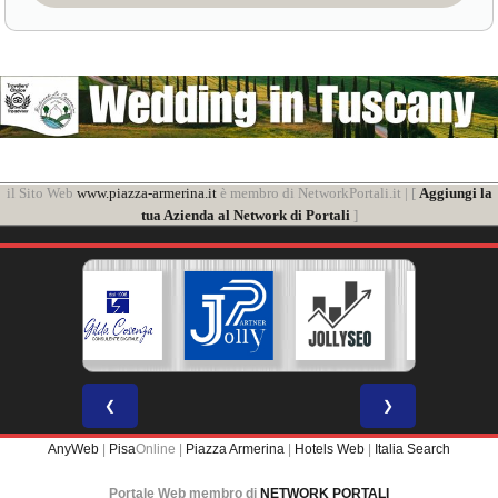
il Sito Web
www.piazza-armerina.it
è membro di NetworkPortali.it | [
Aggiungi la
tua Azienda al Network di Portali
]
❮
❯
AnyWeb
|
Pisa
Online |
Piazza Armerina
|
Hotels Web
|
Italia Search
Portale Web membro di
NETWORK PORTALI