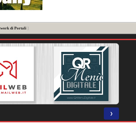
twork di Portali
]
❯