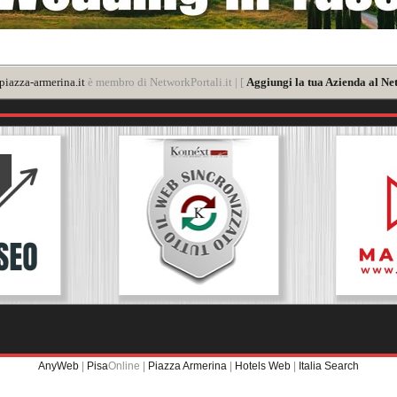
iazza-armerina.it
è membro di NetworkPortali.it | [
Aggiungi la tua Azienda al Ne
AnyWeb
|
Pisa
Online |
Piazza Armerina
|
Hotels Web
|
Italia Search