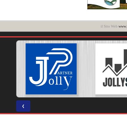
il Sito Web
www.p
❮