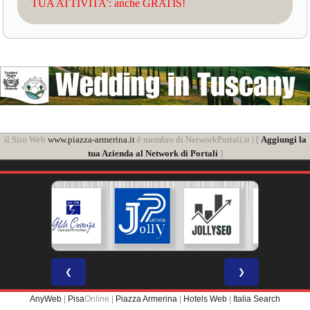
TUA ATTIVITA': anche GRATIS!
il Sito Web
www.piazza-armerina.it
è membro di NetworkPortali.it | [
Aggiungi la
tua Azienda al Network di Portali
]
❮
❯
AnyWeb
|
Pisa
Online |
Piazza Armerina
|
Hotels Web
|
Italia Search