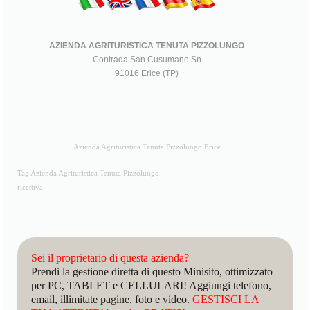
AZIENDA AGRITURISTICA TENUTA PIZZOLUNGO
Contrada San Cusumano Sn
91016 Erice (TP)
Azienda Agrituristica Tenuta Pizzolungo Erice
Tag Azienda Agrituristica Tenuta Pizzolungo
ricettiva
Sei il proprietario di questa azienda?
Prendi la gestione diretta di questo Minisito, ottimizzato
per PC, TABLET e CELLULARI! Aggiungi telefono,
email, illimitate pagine, foto e video.
GESTISCI LA