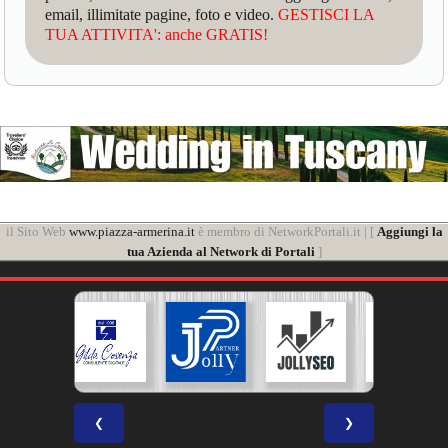
email, illimitate pagine, foto e video.
GESTISCI LA
TUA ATTIVITA': anche GRATIS!
il Sito Web
www.piazza-armerina.it
è membro di NetworkPortali.it | [
Aggiungi la
tua Azienda al Network di Portali
]
❮
❯