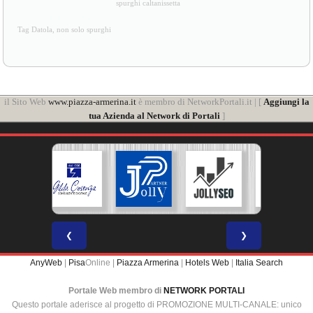
spurghi caltanissetta
Tag Datola, non solo spurghi
il Sito Web
www.piazza-armerina.it
è membro di NetworkPortali.it | [
Aggiungi la
tua Azienda al Network di Portali
]
❮
❯
AnyWeb
|
Pisa
Online |
Piazza Armerina
|
Hotels Web
|
Italia Search
Portale Web membro di
NETWORK PORTALI
Questo portale aderisce al progetto di PROMOZIONE MULTI-CANALE: unico