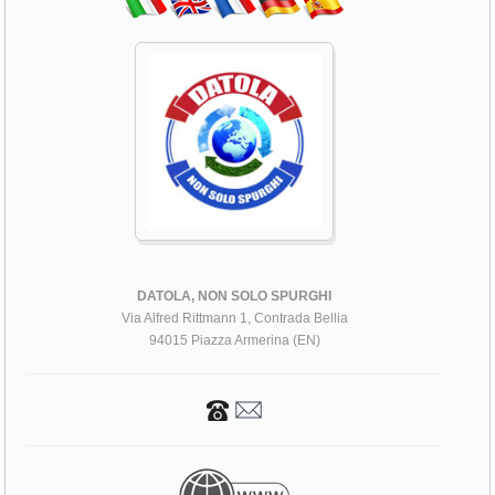
DATOLA, NON SOLO SPURGHI
Via Alfred Rittmann 1, Contrada Bellia
94015 Piazza Armerina (EN)