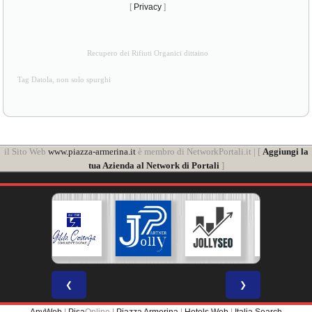
[
Privacy
]
Recupero dei Rifiuti Organici dittaino
Tag Datola, non solo spurghi
il Sito Web
www.piazza-armerina.it
è membro di NetworkPortali.it | [
Aggiungi la
tua Azienda al Network di Portali
]
❮
❯