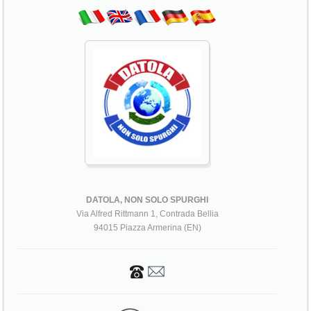
DATOLA, NON SOLO SPURGHI
Via Alfred Rittmann 1, Contrada Bellia
94015 Piazza Armerina (EN)