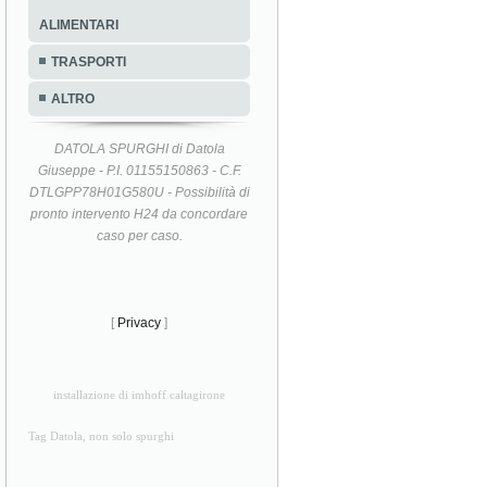
ALIMENTARI
TRASPORTI
ALTRO
DATOLA SPURGHI di Datola
Giuseppe - P.I. 01155150863 - C.F.
DTLGPP78H01G580U - Possibilità di
pronto intervento H24 da concordare
caso per caso.
[
Privacy
]
installazione di imhoff caltagirone
Tag Datola, non solo spurghi