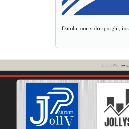
Datola, non solo spurghi, ins
il Sito Web
www.p