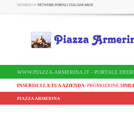
MEMBER OF
NETWORK PORTALI ITALIASEARCH
WWW.PIAZZA-ARMERINA.IT - PORTALE DEDI
INSERISCI LA TUA AZIENDA
: PROMOZIONE
SIMU
PIAZZA ARMERINA