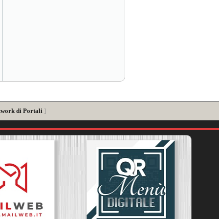
twork di Portali
]