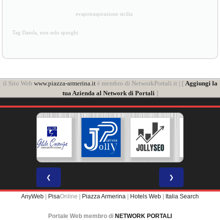
evapotraspirazione sicilia
Tag Datola, non solo spurghi
il Sito Web
www.piazza-armerina.it
è membro di NetworkPortali.it | [
Aggiungi la
tua Azienda al Network di Portali
]
❮
❯
AnyWeb
|
Pisa
Online |
Piazza Armerina
|
Hotels Web
|
Italia Search