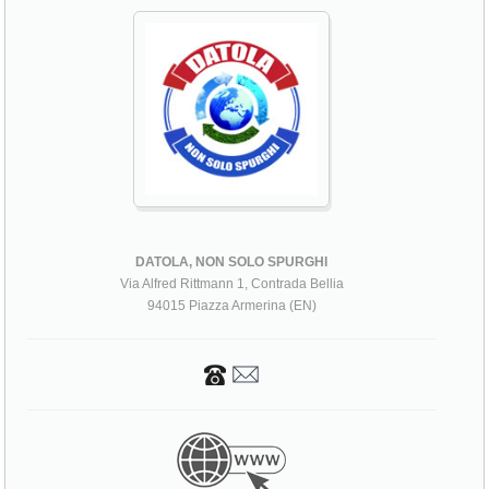
DATOLA, NON SOLO SPURGHI
Via Alfred Rittmann 1, Contrada Bellia
94015 Piazza Armerina (EN)