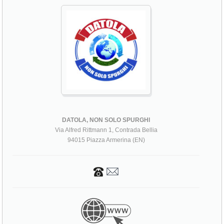
DATOLA, NON SOLO SPURGHI
Via Alfred Rittmann 1, Contrada Bellia
94015 Piazza Armerina (EN)