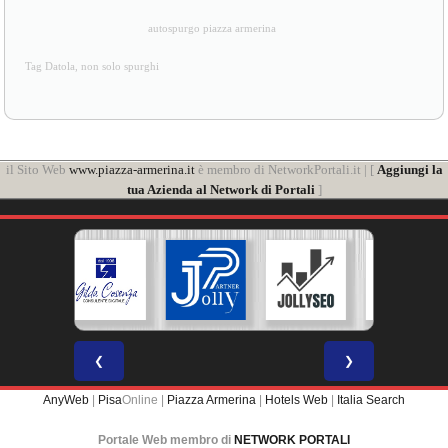
autospurgo piazza armerina
Tag Datola, non solo spurghi
il Sito Web
www.piazza-armerina.it
è membro di NetworkPortali.it | [
Aggiungi la
tua Azienda al Network di Portali
]
❮
❯
AnyWeb
|
Pisa
Online |
Piazza Armerina
|
Hotels Web
|
Italia Search