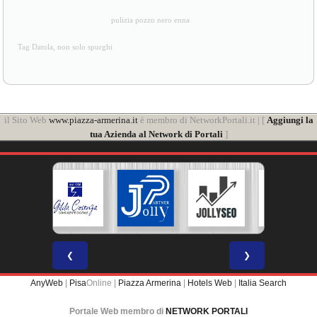
pulizia pozzo nero enna
Tag Datola, non solo spurghi
il Sito Web
www.piazza-armerina.it
è membro di NetworkPortali.it | [
Aggiungi la
tua Azienda al Network di Portali
]
❮
❯
AnyWeb
|
Pisa
Online |
Piazza Armerina
|
Hotels Web
|
Italia Search
Portale Web membro di
NETWORK PORTALI