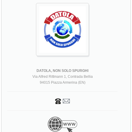
DATOLA, NON SOLO SPURGHI
Via Alfred Rittmann 1, Contrada Bellia
94015 Piazza Armerina (EN)