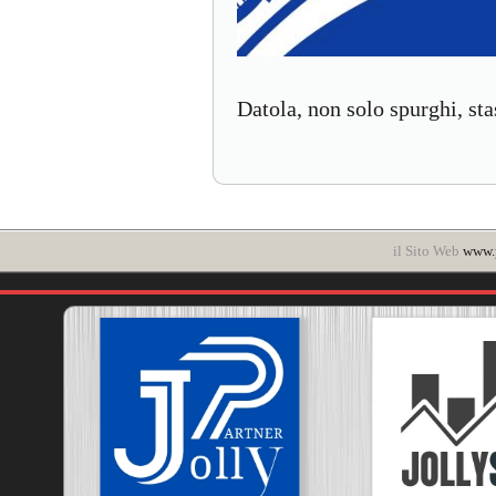
Datola, non solo spurghi, st
il Sito Web
www.p