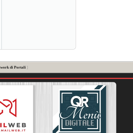
twork di Portali
]