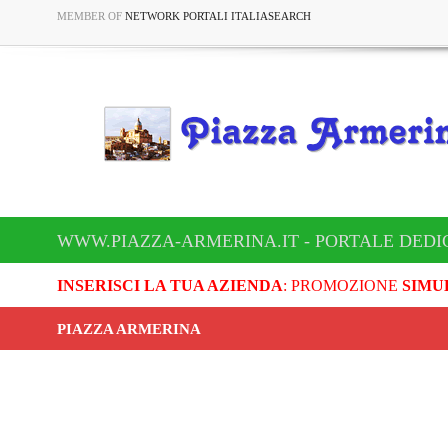
MEMBER OF
NETWORK PORTALI ITALIASEARCH
WWW.PIAZZA-ARMERINA.IT - PORTALE DEDI
INSERISCI LA TUA AZIENDA
: PROMOZIONE
SIMU
PIAZZA ARMERINA