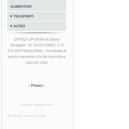
ALIMENTARI
TRASPORTI
ALTRO
DATOLA SPURGHI di Datola
Giuseppe - P.I. 01155150863 - C.F.
DTLGPP78H01G580U - Possibilità di
pronto intervento H24 da concordare
caso per caso.
[
Privacy
]
stasatura fognature enna
Tag Datola, non solo spurghi