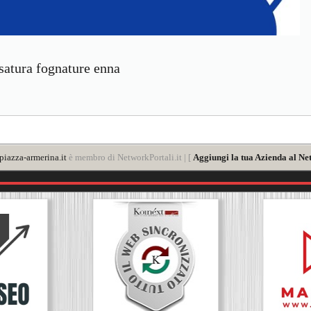
asatura fognature enna
iazza-armerina.it
è membro di NetworkPortali.it | [
Aggiungi la tua Azienda al Ne