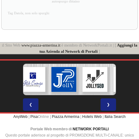
autospurgo dittaino
Tag Datola, non solo spurghi
il Sito Web
www.piazza-armerina.it
è membro di NetworkPortali.it | [
Aggiungi la
tua Azienda al Network di Portali
]
❮
❯
AnyWeb
|
Pisa
Online |
Piazza Armerina
|
Hotels Web
|
Italia Search
Portale Web membro di
NETWORK PORTALI
Questo portale aderisce al progetto di PROMOZIONE MULTI-CANALE: unico