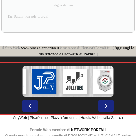
digestato enna
Tag Datola, non solo spurghi
il Sito Web
www.piazza-armerina.it
è membro di NetworkPortali.it | [
Aggiungi la
tua Azienda al Network di Portali
]
❮
❯
AnyWeb
|
Pisa
Online |
Piazza Armerina
|
Hotels Web
|
Italia Search
Portale Web membro di
NETWORK PORTALI