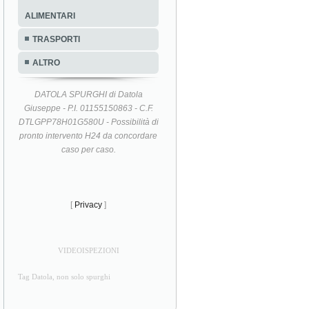
ALIMENTARI
TRASPORTI
ALTRO
DATOLA SPURGHI di Datola
Giuseppe - P.I. 01155150863 - C.F.
DTLGPP78H01G580U - Possibilità di
pronto intervento H24 da concordare
caso per caso.
[
Privacy
]
VIDEOISPEZIONI
Tag Datola, non solo spurghi