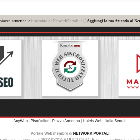
iazza-armerina.it
è membro di NetworkPortali.it | [
Aggiungi la tua Azienda al Ne
AnyWeb
|
Pisa
Online |
Piazza Armerina
|
Hotels Web
|
Italia Search
Portale Web membro di
NETWORK PORTALI
e aderisce al progetto di PROMOZIONE MULTI-CANALE: unico inserimento, multip