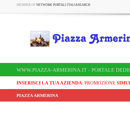
MEMBER OF
NETWORK PORTALI ITALIASEARCH
WWW.PIAZZA-ARMERINA.IT - PORTALE DEDI
INSERISCI LA TUA AZIENDA
: PROMOZIONE
SIMU
PIAZZA ARMERINA