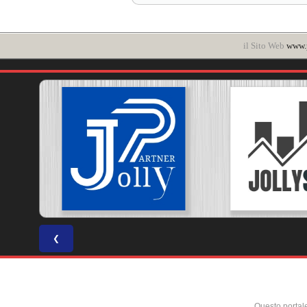
il Sito Web
www.p
❮
Questo portal