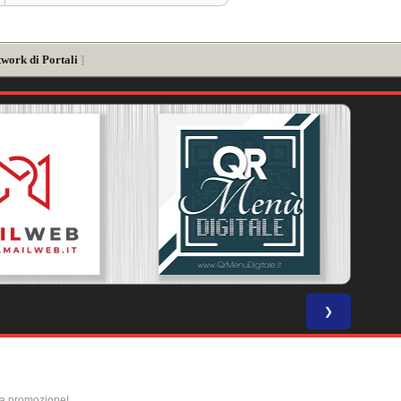
twork di Portali
]
❯
la promozione!