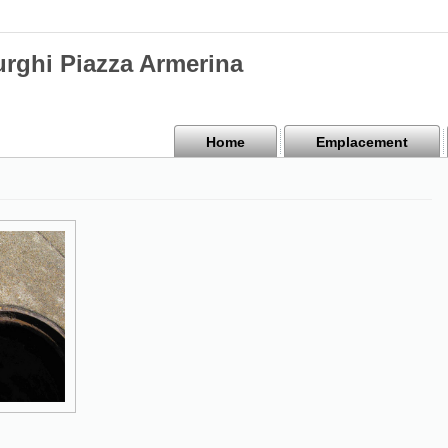
urghi Piazza Armerina
Home
Emplacement