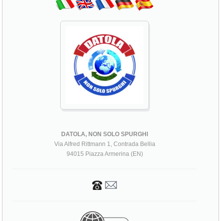
DATOLA, NON SOLO SPURGHI
Via Alfred Rittmann 1, Contrada Bellia
94015 Piazza Armerina (EN)