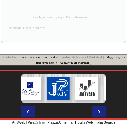
Datola, non solo spurghi Piazza Armerina
Tag Datola, non solo spurghi
il Sito Web
www.piazza-armerina.it
è membro di NetworkPortali.it | [
Aggiungi la
tua Azienda al Network di Portali
]
❮
❯
AnyWeb
|
Pisa
Online |
Piazza Armerina
|
Hotels Web
|
Italia Search