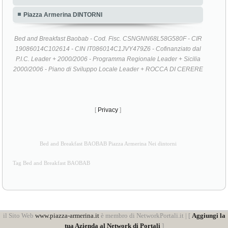
Piazza Armerina DINTORNI
Bed and Breakfast Baobab - Cod. Fisc. CSNGNN68L58G580F - CIR
19086014C102614 - CIN IT086014C1JVY479Z6 - Cofinanziato dal
P.I.C. Leader + 2000/2006 - Programma Regionale Leader + Sicilia
2000/2006 - Piano di Sviluppo Locale Leader + ROCCA DI CERERE
[
Privacy
]
Bed and Breakfast BAOBAB Piazza Armerina Nei dintorni
Tag Bed and Breakfast BAOBAB
il Sito Web
www.piazza-armerina.it
è membro di NetworkPortali.it | [
Aggiungi la
tua Azienda al Network di Portali
]