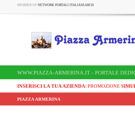
MEMBER OF
NETWORK PORTALI ITALIASEARCH
WWW.PIAZZA-ARMERINA.IT - PORTALE DEDI
INSERISCI LA TUA AZIENDA
: PROMOZIONE
SIMU
PIAZZA ARMERINA