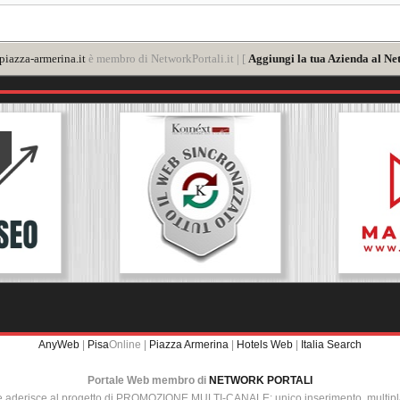
iazza-armerina.it
è membro di NetworkPortali.it | [
Aggiungi la tua Azienda al Ne
AnyWeb
|
Pisa
Online |
Piazza Armerina
|
Hotels Web
|
Italia Search
Portale Web membro di
NETWORK PORTALI
e aderisce al progetto di PROMOZIONE MULTI-CANALE: unico inserimento, multip