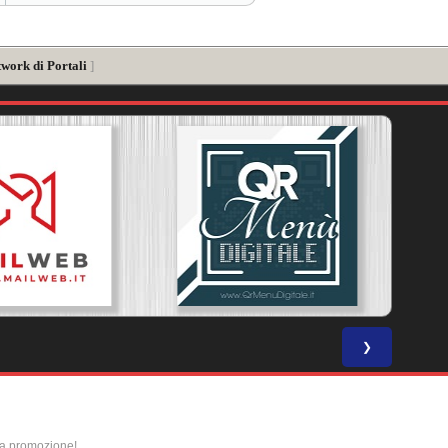
twork di Portali
]
❯
la promozione!