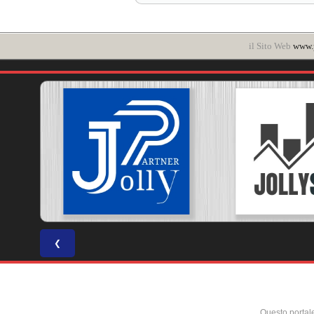
il Sito Web
www.p
❮
Questo portal