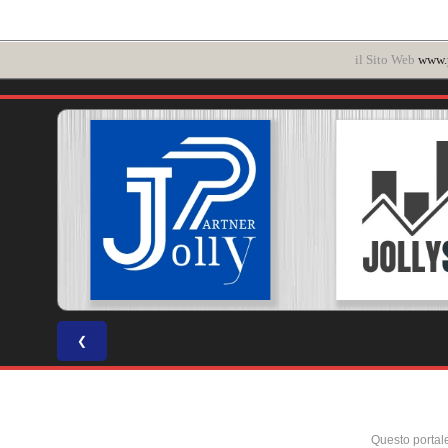
il Sito Web
www.p
❮
Questo portal