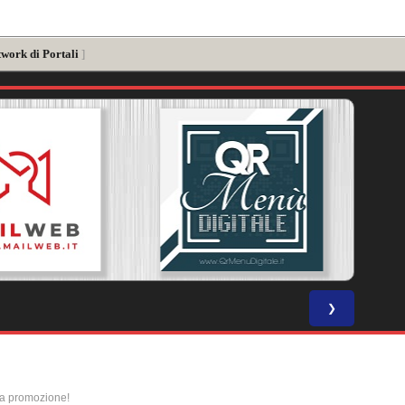
twork di Portali
]
❯
la promozione!