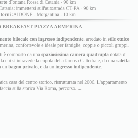
rto
:Fontana Rossa di Catania - 90 km
atania: immettersi sull'autostrada CT-PA - 90 km
ntorni
:AIDONE - Morgantina - 10 km
D BREAKFAST PIAZZA ARMERINA
ento bilocale con ingresso indipendente
, arredato in
stile etnico
,
rmerina, confortevole e ideale per famiglie, coppie o piccoli gruppi.
iti è composto da una
spaziosissima camera quadrupla
dotata di
a cui si intravede la cupola della famosa Cattedrale, da una
saletta
a un
bagno privato
, e da un
ingresso indipendente
.
ntica casa del centro storico, ristrutturata nel 2006. L'appartamento
accia sulla storica Via Roma, percorso......