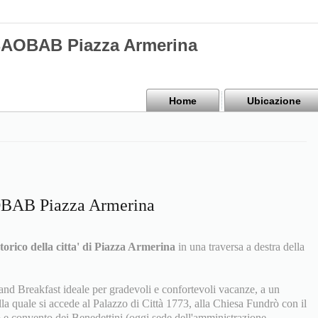
BAOBAB Piazza Armerina
Home
Ubicazione
OBAB Piazza Armerina
torico della citta' di Piazza Armerina
in una traversa a destra della
nd Breakfast ideale per gradevoli e confortevoli vacanze, a un
lla quale si accede al Palazzo di Città 1773, alla Chiesa Fundrò con il
co e convento dei Benedettini (oggi sede dell'amministrazione