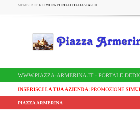
MEMBER OF
NETWORK PORTALI ITALIASEARCH
WWW.PIAZZA-ARMERINA.IT - PORTALE DEDI
INSERISCI LA TUA AZIENDA
: PROMOZIONE
SIMU
PIAZZA ARMERINA