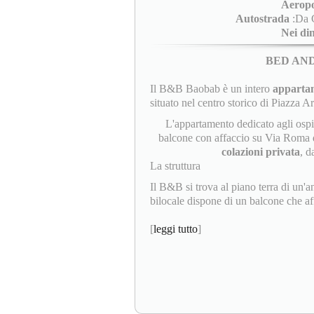
Aeropo
Autostrada
:Da C
Nei di
BED AN
Il B&B Baobab è un intero
appartam
situato nel centro storico di Piazza A
L'appartamento dedicato agli osp
balcone con affaccio su Via Roma d
colazioni privata
, d
La struttura
Il B&B si trova al piano terra di un'a
bilocale dispone di un balcone che aff
[
leggi tutto
]