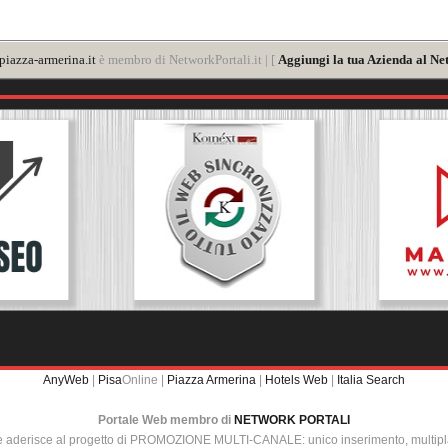
iazza-armerina.it
è membro di NetworkPortali.it | [
Aggiungi la tua Azienda al Ne
AnyWeb
|
Pisa
Online |
Piazza Armerina
|
Hotels Web
|
Italia Search
Portale Web membro di
NETWORK PORTALI
e aderisce al progetto di PROMOZIONE MULTI-CANALE: unico inserimento, multip