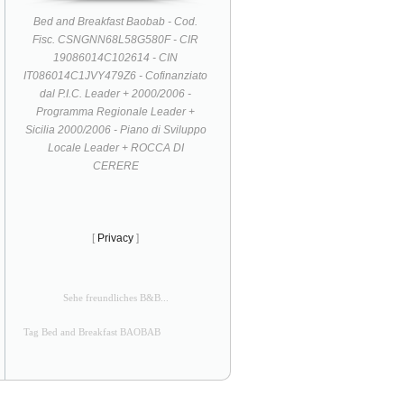
Bed and Breakfast Baobab - Cod.
Fisc. CSNGNN68L58G580F - CIR
19086014C102614 - CIN
IT086014C1JVY479Z6 - Cofinanziato
dal P.I.C. Leader + 2000/2006 -
Programma Regionale Leader +
Sicilia 2000/2006 - Piano di Sviluppo
Locale Leader + ROCCA DI
CERERE
[
Privacy
]
Sehe freundliches B&B...
Tag Bed and Breakfast BAOBAB