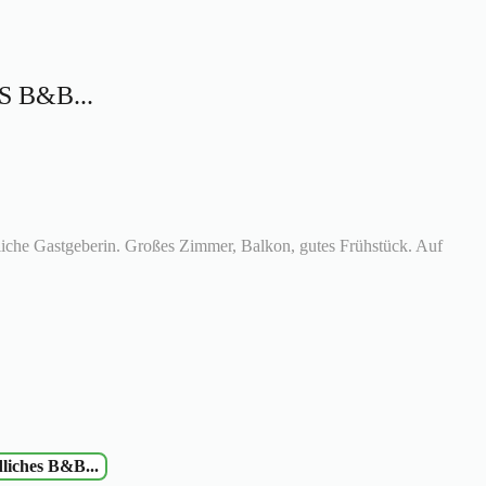
 B&B...
che Gastgeberin. Großes Zimmer, Balkon, gutes Frühstück. Auf
liches B&B...