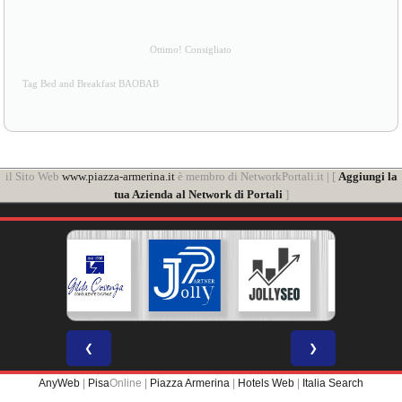
Ottimo! Consigliato
Tag Bed and Breakfast BAOBAB
il Sito Web
www.piazza-armerina.it
è membro di NetworkPortali.it | [
Aggiungi la
tua Azienda al Network di Portali
]
❮
❯
AnyWeb
|
Pisa
Online |
Piazza Armerina
|
Hotels Web
|
Italia Search