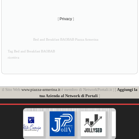
[
Privacy
]
Bed and Breakfast BAOBAB Piazza Armerina
Tag Bed and Breakfast BAOBAB
ricettiva
il Sito Web
www.piazza-armerina.it
è membro di NetworkPortali.it | [
Aggiungi la
tua Azienda al Network di Portali
]