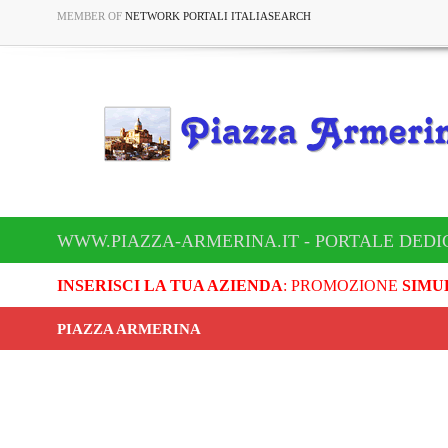
MEMBER OF
NETWORK PORTALI ITALIASEARCH
WWW.PIAZZA-ARMERINA.IT - PORTALE DEDI
INSERISCI LA TUA AZIENDA
: PROMOZIONE
SIMU
PIAZZA ARMERINA