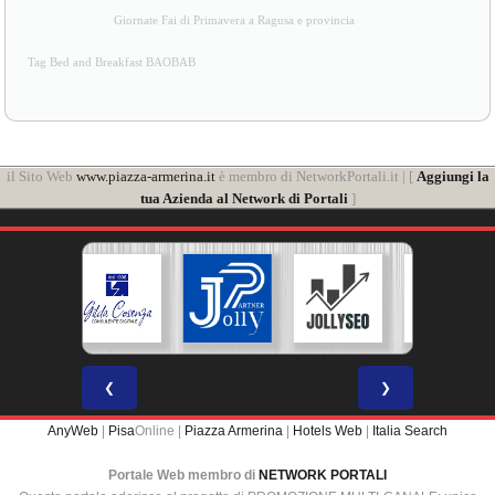
Giornate Fai di Primavera a Ragusa e provincia
Tag Bed and Breakfast BAOBAB
il Sito Web
www.piazza-armerina.it
è membro di NetworkPortali.it | [
Aggiungi la
tua Azienda al Network di Portali
]
❮
❯
AnyWeb
|
Pisa
Online |
Piazza Armerina
|
Hotels Web
|
Italia Search
Portale Web membro di
NETWORK PORTALI