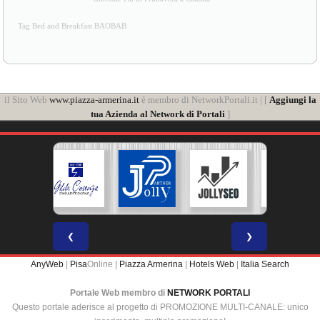
Tag Bed and Breakfast BAOBAB
il Sito Web
www.piazza-armerina.it
è membro di NetworkPortali.it | [
Aggiungi la
tua Azienda al Network di Portali
]
❮
❯
AnyWeb
|
Pisa
Online |
Piazza Armerina
|
Hotels Web
|
Italia Search
Portale Web membro di
NETWORK PORTALI
Questo portale aderisce al progetto di PROMOZIONE MULTI-CANALE: unico