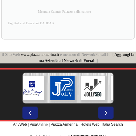
Mostra a Catania Palazzo della cultura
Tag Bed and Breakfast BAOBAB
il Sito Web
www.piazza-armerina.it
è membro di NetworkPortali.it | [
Aggiungi la
tua Azienda al Network di Portali
]
❮
❯
AnyWeb
|
Pisa
Online |
Piazza Armerina
|
Hotels Web
|
Italia Search