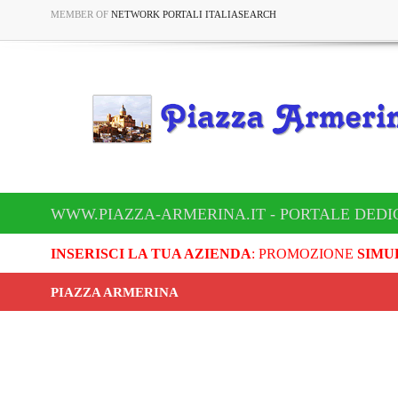
MEMBER OF
NETWORK PORTALI ITALIASEARCH
WWW.PIAZZA-ARMERINA.IT - PORTALE DEDI
INSERISCI LA TUA AZIENDA
: PROMOZIONE
SIMU
PIAZZA ARMERINA