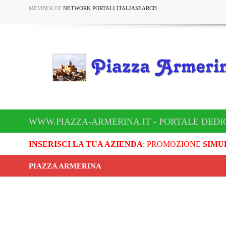
MEMBER OF
NETWORK PORTALI ITALIASEARCH
WWW.PIAZZA-ARMERINA.IT - PORTALE DEDI
INSERISCI LA TUA AZIENDA
: PROMOZIONE
SIMU
PIAZZA ARMERINA