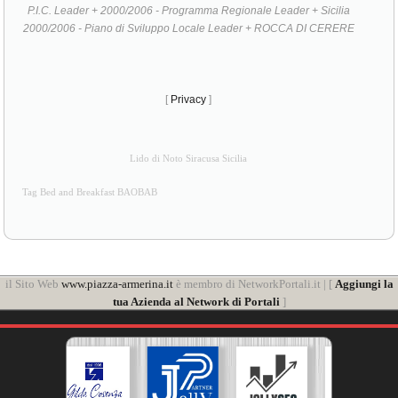
P.I.C. Leader + 2000/2006 - Programma Regionale Leader + Sicilia
2000/2006 - Piano di Sviluppo Locale Leader + ROCCA DI CERERE
[
Privacy
]
Lido di Noto Siracusa Sicilia
Tag Bed and Breakfast BAOBAB
il Sito Web
www.piazza-armerina.it
è membro di NetworkPortali.it | [
Aggiungi la
tua Azienda al Network di Portali
]