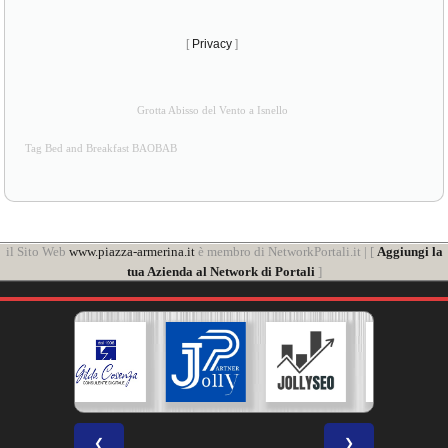
[
Privacy
]
Grotta Abisso del Vento a Isnello
Tag Bed and Breakfast BAOBAB
il Sito Web
www.piazza-armerina.it
è membro di NetworkPortali.it | [
Aggiungi la
tua Azienda al Network di Portali
]
❮
❯