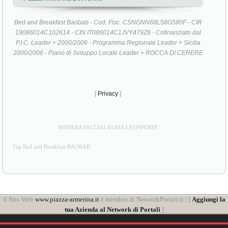
Bed and Breakfast Baobab - Cod. Fisc. CSNGNN68L58G580F - CIR
19086014C102614 - CIN IT086014C1JVY479Z6 - Cofinanziato dal
P.I.C. Leader + 2000/2006 - Programma Regionale Leader + Sicilia
2000/2006 - Piano di Sviluppo Locale Leader + ROCCA DI CERERE
[
Privacy
]
MINIERA FACCIALAVATA LEONFORTE
Tag Bed and Breakfast BAOBAB
il Sito Web
www.piazza-armerina.it
è membro di NetworkPortali.it | [
Aggiungi la
tua Azienda al Network di Portali
]