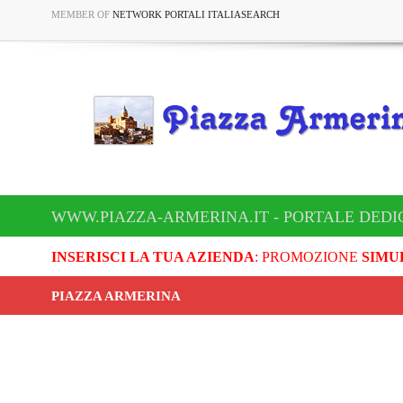
MEMBER OF
NETWORK PORTALI ITALIASEARCH
WWW.PIAZZA-ARMERINA.IT - PORTALE DEDI
INSERISCI LA TUA AZIENDA
: PROMOZIONE
SIMU
PIAZZA ARMERINA