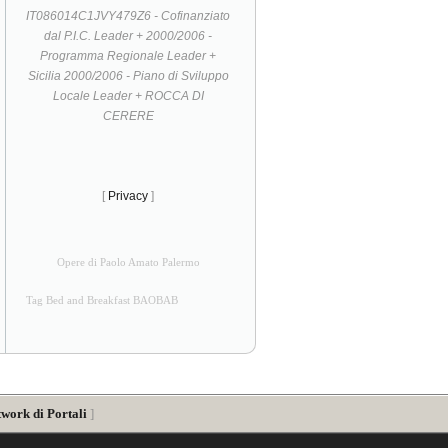
IT086014C1JVY479Z6 - Cofinanziato
dal P.I.C. Leader + 2000/2006 -
Programma Regionale Leader +
Sicilia 2000/2006 - Piano di Sviluppo
Locale Leader + ROCCA DI
CERERE
[
Privacy
]
Opere di Paolo Amato Palermo
Tag Bed and Breakfast BAOBAB
twork di Portali
]