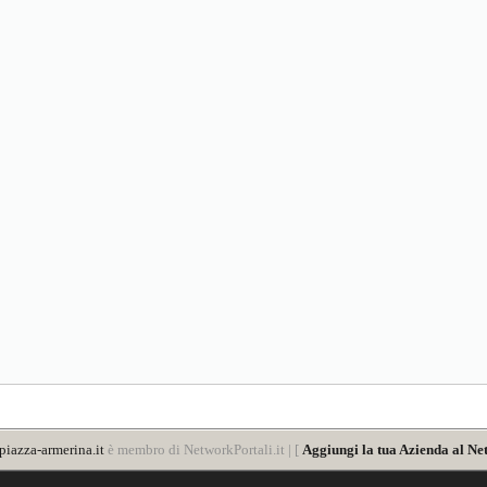
iazza-armerina.it
è membro di NetworkPortali.it | [
Aggiungi la tua Azienda al Ne