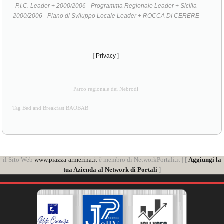
P.I.C. Leader + 2000/2006 - Programma Regionale Leader + Sicilia
2000/2006 - Piano di Sviluppo Locale Leader + ROCCA DI CERERE
[
Privacy
]
Parco regionale dei Nebrodi
Tag Bed and Breakfast BAOBAB
il Sito Web
www.piazza-armerina.it
è membro di NetworkPortali.it | [
Aggiungi la
tua Azienda al Network di Portali
]