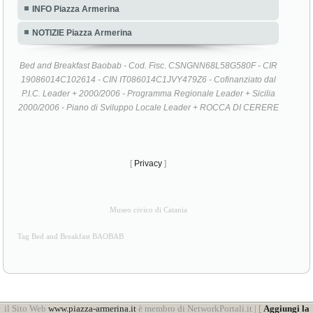
INFO Piazza Armerina
NOTIZIE Piazza Armerina
Bed and Breakfast Baobab - Cod. Fisc. CSNGNN68L58G580F - CIR
19086014C102614 - CIN IT086014C1JVY479Z6 - Cofinanziato dal
P.I.C. Leader + 2000/2006 - Programma Regionale Leader + Sicilia
2000/2006 - Piano di Sviluppo Locale Leader + ROCCA DI CERERE
[
Privacy
]
Museo civico di Catania
Tag Bed and Breakfast BAOBAB
il Sito Web
www.piazza-armerina.it
è membro di NetworkPortali.it | [
Aggiungi la