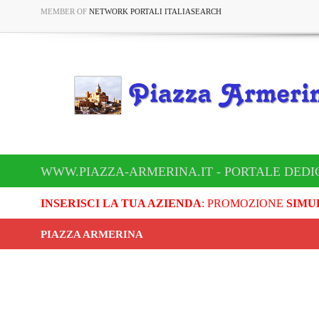
MEMBER OF
NETWORK PORTALI ITALIASEARCH
WWW.PIAZZA-ARMERINA.IT - PORTALE DEDI
INSERISCI LA TUA AZIENDA
: PROMOZIONE
SIMU
PIAZZA ARMERINA