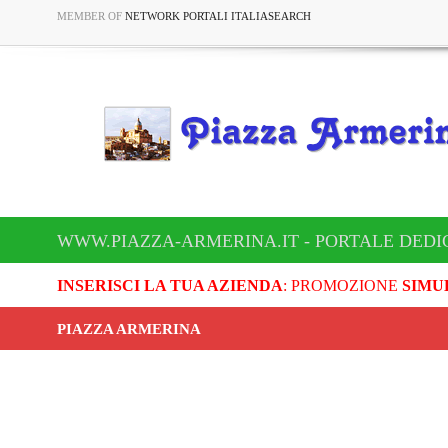
MEMBER OF
NETWORK PORTALI ITALIASEARCH
WWW.PIAZZA-ARMERINA.IT - PORTALE DEDI
INSERISCI LA TUA AZIENDA
: PROMOZIONE
SIMU
PIAZZA ARMERINA