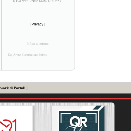
e F.lli snc - P.IVA 00601270861
[
Privacy
]
Infissi su misura
Tag Arena Costruzione Infissi
twork di Portali
]