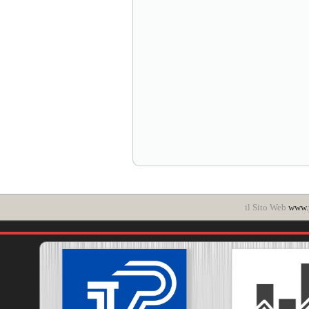
il Sito Web
www.p