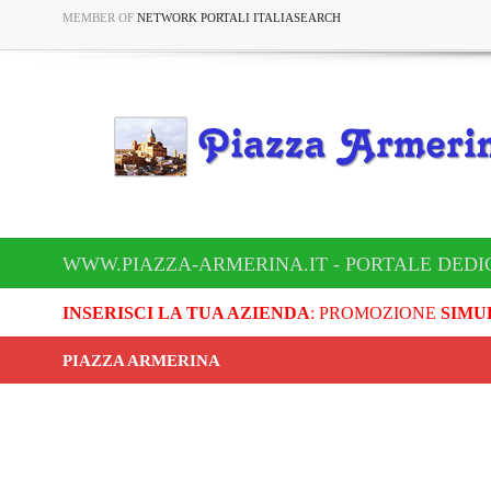
MEMBER OF
NETWORK PORTALI ITALIASEARCH
WWW.PIAZZA-ARMERINA.IT - PORTALE DEDI
INSERISCI LA TUA AZIENDA
: PROMOZIONE
SIMU
PIAZZA ARMERINA