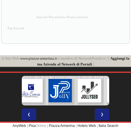
Anyweb Pisa telefono Piazza armerina
Tag Anyweb
il Sito Web
www.piazza-armerina.it
è membro di NetworkPortali.it | [
Aggiungi la
tua Azienda al Network di Portali
]
❮
❯
AnyWeb
|
Pisa
Online |
Piazza Armerina
|
Hotels Web
|
Italia Search