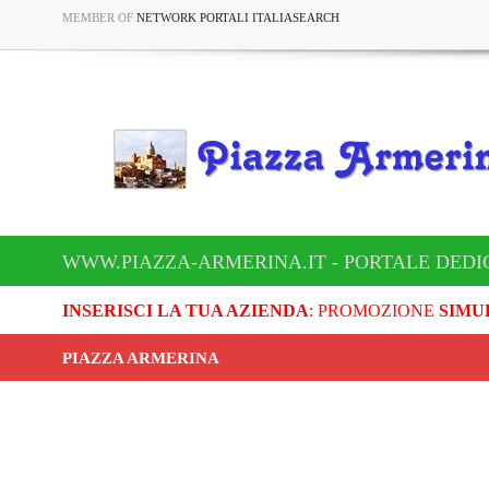
MEMBER OF
NETWORK PORTALI ITALIASEARCH
WWW.PIAZZA-ARMERINA.IT - PORTALE DEDI
INSERISCI LA TUA AZIENDA
: PROMOZIONE
SIMU
PIAZZA ARMERINA