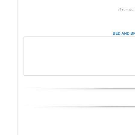
(From dom
BED AND BR