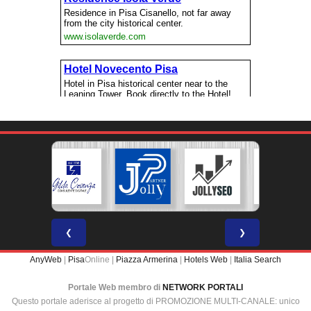
❮
❯
AnyWeb
|
Pisa
Online |
Piazza Armerina
|
Hotels Web
|
Italia Search
Portale Web membro di
NETWORK PORTALI
Questo portale aderisce al progetto di PROMOZIONE MULTI-CANALE: unico