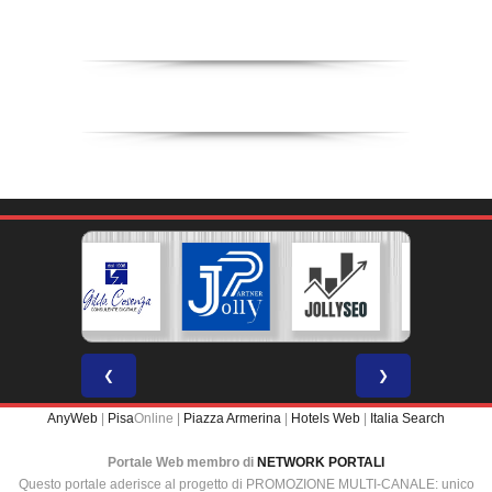
❮
❯
AnyWeb
|
Pisa
Online |
Piazza Armerina
|
Hotels Web
|
Italia Search
Portale Web membro di
NETWORK PORTALI
Questo portale aderisce al progetto di PROMOZIONE MULTI-CANALE: unico