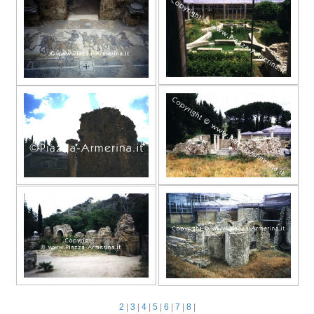
2
|
3
|
4
|
5
|
6
|
7
|
8
|