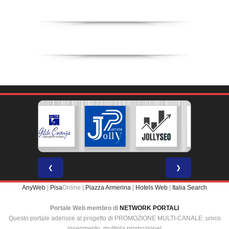
❮
❯
AnyWeb
|
Pisa
Online |
Piazza Armerina
|
Hotels Web
|
Italia Search
Portale Web membro di
NETWORK PORTALI
Questo portale aderisce al progetto di PROMOZIONE MULTI-CANALE: unico
inserimento, multipla promozione!