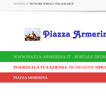
MEMBER OF
NETWORK PORTALI ITALIASEARCH
WWW.PIAZZA-ARMERINA.IT - PORTALE DEDI
INSERISCI LA TUA AZIENDA
: PROMOZIONE
SIMU
PIAZZA ARMERINA