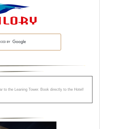
ear to the Leaning Tower. Book directly to the Hotel!