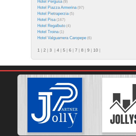
Hotel Pergusa
(9)
Hotel Piazza Armerina
(97)
Hotel Pietraperzia
(5)
Hotel Pisa
(167)
Hotel Regalbuto
(4)
Hotel Troina
(1)
Hotel Valguarnera Caropepe
(6)
1
|
2
|
3
|
4
|
5
|
6
|
7
|
8
|
9
|
10
|