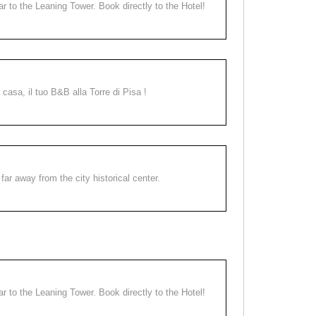
ear to the Leaning Tower. Book directly to the Hotel!
a casa, il tuo B&B alla Torre di Pisa !
far away from the city historical center.
ear to the Leaning Tower. Book directly to the Hotel!