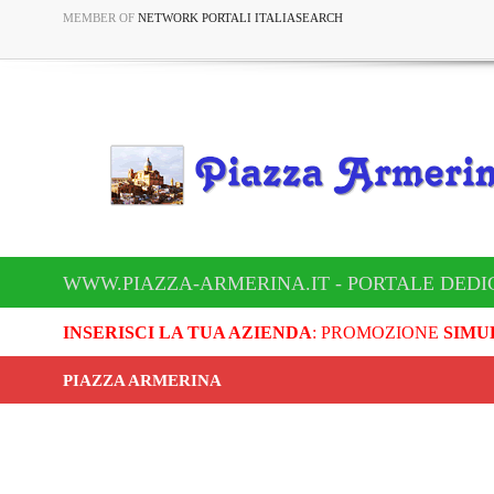
MEMBER OF
NETWORK PORTALI ITALIASEARCH
WWW.PIAZZA-ARMERINA.IT - PORTALE DEDI
INSERISCI LA TUA AZIENDA
: PROMOZIONE
SIMU
PIAZZA ARMERINA